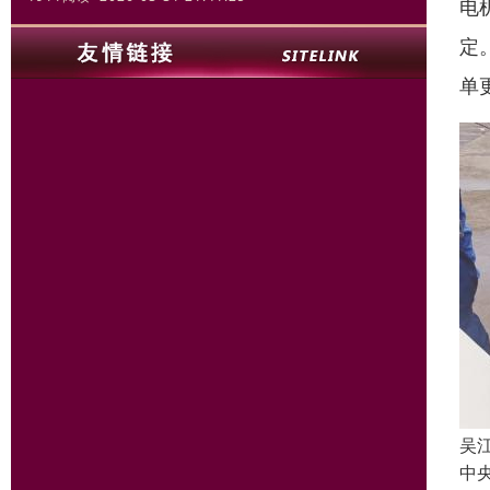
电
定
单
吴
中