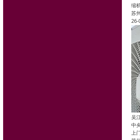
缩
苏
26-
吴
中
上