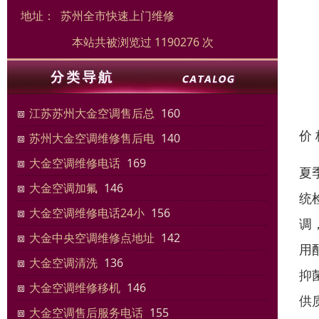
地址：
苏州全市快速上门维修
本站共被浏览过 1190276 次
江苏苏州大金空调售后总
160
价
苏州大金空调维修售后电
140
大金空调维修电话
169
夏
大金空调加氟
146
统
大金空调维修电话24小
156
调
大金中央空调维修点地址
142
用
大金空调清洗
136
抑
大金空调维修移机
146
供
大金空调售后服务电话
155