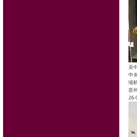
吴
中
缩
苏
26-