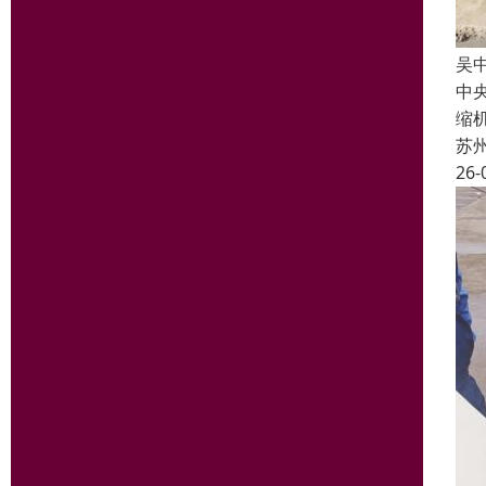
吴
中
缩
苏
26-