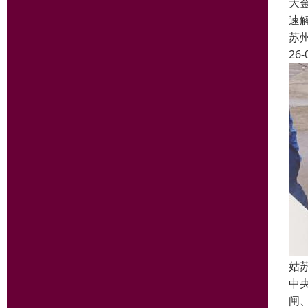
大
速
苏
26-
姑
中
闸