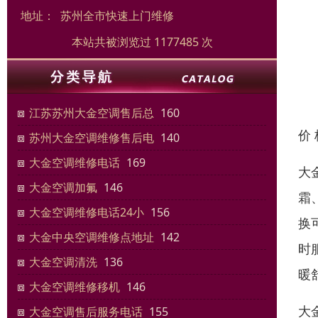
地址：
苏州全市快速上门维修
本站共被浏览过 1177485 次
江苏苏州大金空调售后总
160
价
苏州大金空调维修售后电
140
大金空调维修电话
169
大
大金空调加氟
146
霜
大金空调维修电话24小
156
换
大金中央空调维修点地址
142
时
大金空调清洗
136
暖
大金空调维修移机
146
大
大金空调售后服务电话
155