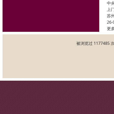
中
上
苏
26-
更
被浏览过 117748