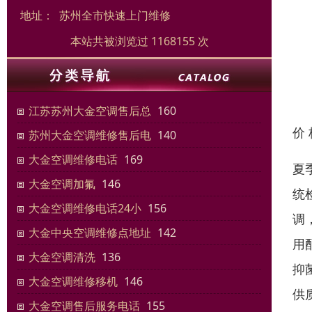
地址：
苏州全市快速上门维修
本站共被浏览过 1168155 次
江苏苏州大金空调售后总
160
价
苏州大金空调维修售后电
140
大金空调维修电话
169
夏
大金空调加氟
146
统
大金空调维修电话24小
156
调
大金中央空调维修点地址
142
用
大金空调清洗
136
抑
大金空调维修移机
146
供
大金空调售后服务电话
155