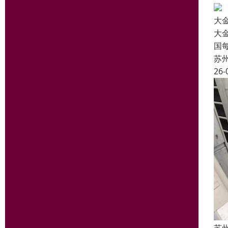
大金
大
国
苏
26-