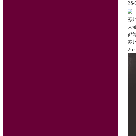
26-
苏
大
都
苏
26-