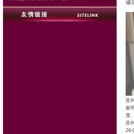
诚
苏
家
度
苏
26-