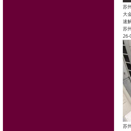
苏
大
速
苏
26-
苏