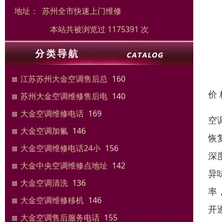
地址：
苏州全市快速上门维修
本站共被浏览过 1175391 次
江苏苏州大金空调售后总
160
价
苏州大金空调维修售后电
140
大金空调维修电话
169
空
大金空调加氟
146
恢
大金空调维修电话24小
156
深
大金中央空调维修点地址
142
异
大金空调清洗
136
率
大金空调维修移机
146
开
大金空调售后服务电话
155