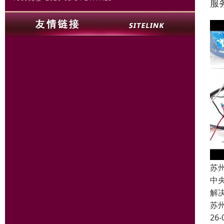
服
苏
中
解
苏
26-