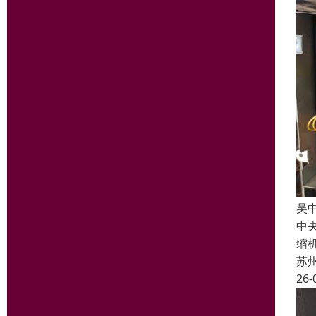
吴
中
缩
苏
26-