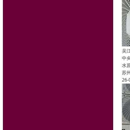
吴
中
水
苏
26-