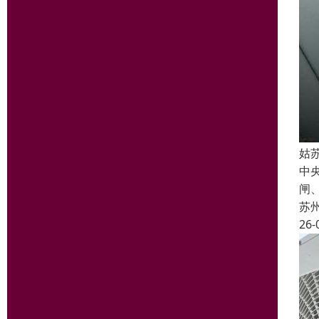
姑
中
闸
苏
26-